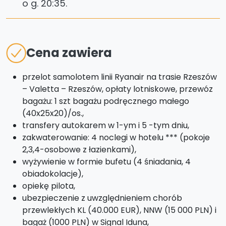
o g. 20:35.
Cena zawiera
przelot samolotem linii Ryanair na trasie Rzeszów
– Valetta – Rzeszów, opłaty lotniskowe, przewóz
bagażu: 1 szt bagażu podręcznego małego
(40x25x20)/os.,
transfery autokarem w 1-ym i 5 -tym dniu,
zakwaterowanie: 4 noclegi w hotelu *** (pokoje
2,3,4-osobowe z łazienkami),
wyżywienie w formie bufetu (4 śniadania, 4
obiadokolacje),
opiekę pilota,
ubezpieczenie z uwzględnieniem chorób
przewlekłych KL (40.000 EUR), NNW (15 000 PLN) i
bagaż (1000 PLN) w Signal Iduna,