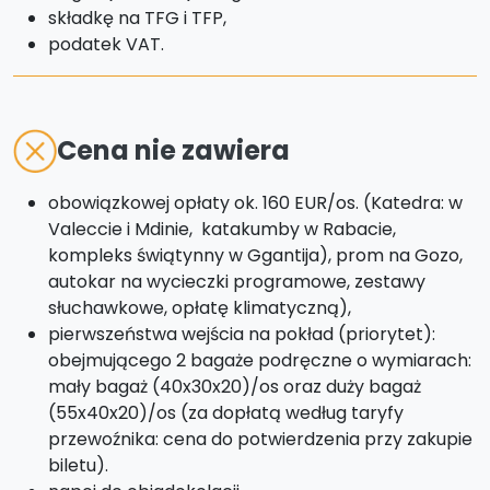
składkę na TFG i TFP,
podatek VAT.
Cena nie zawiera
obowiązkowej opłaty ok. 160 EUR/os. (Katedra: w
Valeccie i Mdinie, katakumby w Rabacie,
kompleks świątynny w Ggantija), prom na Gozo,
autokar na wycieczki programowe, zestawy
słuchawkowe, opłatę klimatyczną),
pierwszeństwa wejścia na pokład (priorytet):
obejmującego 2 bagaże podręczne o wymiarach:
mały bagaż (40x30x20)/os oraz duży bagaż
(55x40x20)/os (za dopłatą według taryfy
przewoźnika: cena do potwierdzenia przy zakupie
biletu).