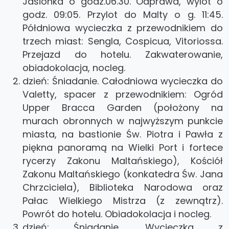
Jasionka o godz.06.30. Odprawa, wylot o
godz. 09:05. Przylot do Malty o g. 11:45.
Półdniowa wycieczka z przewodnikiem do
trzech miast: Sengla, Cospicua, Vitoriossa.
Przejazd do hotelu. Zakwaterowanie,
obiadokolacja, nocleg.
dzień: Śniadanie. Całodniowa wycieczka do
Valetty, spacer z przewodnikiem: Ogród
Upper Bracca Garden (położony na
murach obronnych w najwyższym punkcie
miasta, na bastionie Św. Piotra i Pawła z
piękna panoramą na Wielki Port i fortece
rycerzy Zakonu Maltańskiego), Kościół
Zakonu Maltańskiego (konkatedra Św. Jana
Chrzciciela), Biblioteka Narodowa oraz
Pałac Wielkiego Mistrza (z zewnątrz).
Powrót do hotelu. Obiadokolacja i nocleg.
dzień: Śniadanie. Wycieczka z