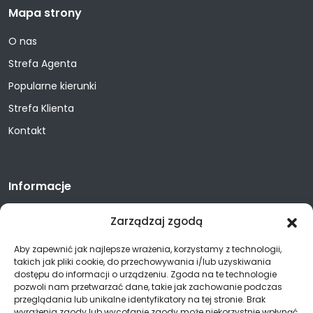
Mapa strony
O nas
Strefa Agenta
Popularne kierunki
Strefa Klienta
Kontakt
Informacje
Polityka prywatności
Zarządzaj zgodą
Aby zapewnić jak najlepsze wrażenia, korzystamy z technologii,
takich jak pliki cookie, do przechowywania i/lub uzyskiwania
Kontakt
dostępu do informacji o urządzeniu. Zgoda na te technologie
pozwoli nam przetwarzać dane, takie jak zachowanie podczas
17 852 89 31
przeglądania lub unikalne identyfikatory na tej stronie. Brak
wyrażenia zgody lub wycofanie zgody może niekorzystnie wpłynąć