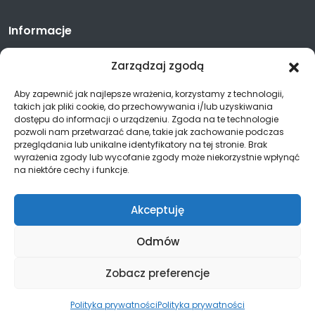
Informacje
Polityka prywatności
Zarządzaj zgodą
Aby zapewnić jak najlepsze wrażenia, korzystamy z technologii,
takich jak pliki cookie, do przechowywania i/lub uzyskiwania
Kontakt
dostępu do informacji o urządzeniu. Zgoda na te technologie
pozwoli nam przetwarzać dane, takie jak zachowanie podczas
17 852 89 31
przeglądania lub unikalne identyfikatory na tej stronie. Brak
wyrażenia zgody lub wycofanie zgody może niekorzystnie wpłynąć
603-302-550
na niektóre cechy i funkcje.
biuro@guliver.rzeszow.pl
Akceptuję
Odmów
Zobacz preferencje
All Rights Reserved Copyright ©2025
Realizacja:
Koala Marketing Sp. z o.o.
Polityka prywatności
Polityka prywatności