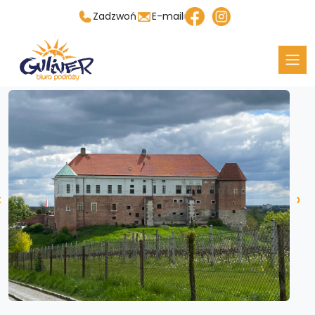
Zadzwoń
E-mail
‹
›