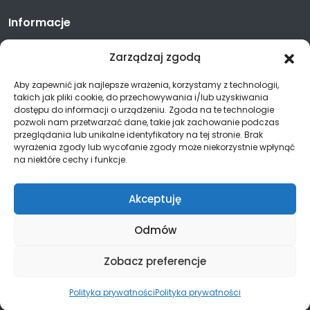
Informacje
Polityka prywatności
Zarządzaj zgodą
Aby zapewnić jak najlepsze wrażenia, korzystamy z technologii,
takich jak pliki cookie, do przechowywania i/lub uzyskiwania
Kontakt
dostępu do informacji o urządzeniu. Zgoda na te technologie
pozwoli nam przetwarzać dane, takie jak zachowanie podczas
17 852 89 31
przeglądania lub unikalne identyfikatory na tej stronie. Brak
wyrażenia zgody lub wycofanie zgody może niekorzystnie wpłynąć
603-302-550
na niektóre cechy i funkcje.
biuro@guliver.rzeszow.pl
Akceptuję
Odmów
Zobacz preferencje
All Rights Reserved Copyright ©2025
Realizacja:
Koala Marketing Sp. z o.o.
Polityka prywatności
Polityka prywatności