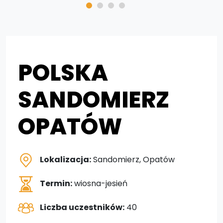
POLSKA
SANDOMIERZ
OPATÓW
Lokalizacja:
Sandomierz, Opatów
Termin:
wiosna-jesień
Liczba uczestników:
40